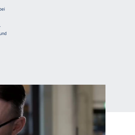
bei
.
 und