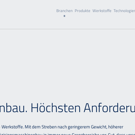
Branchen
Produkte
Werkstoffe
Technologie
nbau. Höchsten Anforder
Werkstoffe. Mit dem Streben nach geringerem Gewicht, höherer
räzisionsmaschinenbau in immer neue Grenzbereiche vor. Gut, dass uns