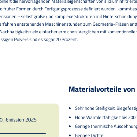
iniert die hervorragenden Materialeigenschaften von siliziuminfiltrier
 früher Formen durch Fertigungsprozesse definiert wurden, kommt es he
ensionen – selbst große und komplexe Strukturen mit Hinterschneidun
 Verfahren entstehenden Maschinenstunden zum Geometrie-Fräsen entfal
Nachhaltigkeitsziele einfacher erreichen. Verglichen mit konventionelle
sigen Pulvers sind es sogar 70 Prozent.
Materialvorteile von
Sehr hohe Steifigkeit, Biegefes
Hohe Wärmleitfähigkeit bis 20
Geringe thermische Ausdehnun
Geringe Dichte