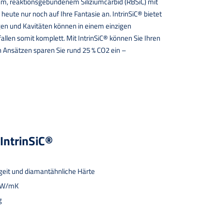
tem, reaktionsgebundenem Siliziumcarbid (RBSiC) mit
ute nur noch auf Ihre Fantasie an. IntrinSiC® bietet
gen und Kavitäten können in einem einzigen
len somit komplett. Mit IntrinSiC® können Sie Ihren
n Ansätzen sparen Sie rund 25 % CO2 ein –
 IntrinSiC®
tigeit und diamantähnliche Härte
0 W/mK
g