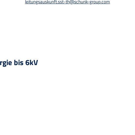
leitungsauskunft.sst-th@schunk-group.com
gie bis 6kV