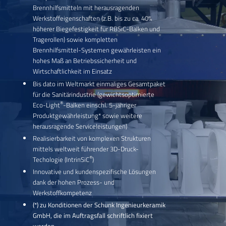
Brennhilfsmitteln mit herausragenden
Werkstoffeigenschaften (z.B. bis zu ca. 40%
höherer Biegefestigkeit für RBSiC-Balken und
Tragerollen) sowie kompletten
Brennhilfsmittel-Systemen gewährleisten ein
hohes Maß an Betriebssicherheit und
Wirtschaftlichkeit im Einsatz
Bis dato im Weltmarkt einmaliges Gesamtpaket
für die Sanitärindustrie (gewichtsoptimierte
®
Eco-Light
-Balken einschl. 5-jähriger
Produktgewährleistung* sowie weitere
herausragende Serviceleistungen)
Realisierbarkeit von komplexen Strukturen
mittels weltweit führender 3D-Druck-
®
Techologie (IntrinSiC
)
Innovative und kundenspezifische Lösungen
dank der hohen Prozess- und
Werkstoffkompetenz
(*) zu Konditionen der Schunk Ingenieurkeramik
GmbH, die im Auftragsfall schriftlich fixiert