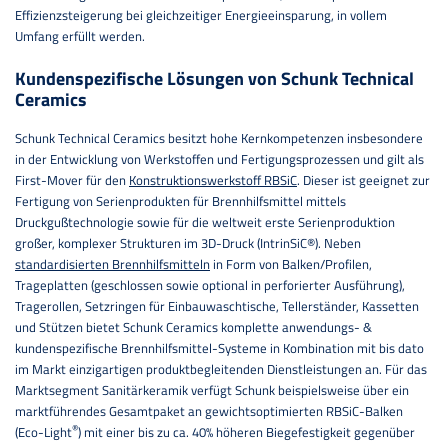
Effizienzsteigerung bei gleichzeitiger Energieeinsparung, in vollem
Umfang erfüllt werden.
Kundenspezifische Lösungen von Schunk Technical
Ceramics
Schunk Technical Ceramics besitzt hohe Kernkompetenzen insbesondere
in der Entwicklung von Werkstoffen und Fertigungsprozessen und gilt als
First-Mover für den
Konstruktionswerkstoff RBSiC
. Dieser ist geeignet zur
Fertigung von Serienprodukten für Brennhilfsmittel mittels
Druckgußtechnologie sowie für die weltweit erste Serienproduktion
großer, komplexer Strukturen im 3D-Druck (IntrinSiC®). Neben
standardisierten Brennhilfsmitteln
in Form von Balken/Profilen,
Trageplatten (geschlossen sowie optional in perforierter Ausführung),
Tragerollen, Setzringen für Einbauwaschtische, Tellerständer, Kassetten
und Stützen bietet Schunk Ceramics komplette anwendungs- &
kundenspezifische Brennhilfsmittel-Systeme in Kombination mit bis dato
im Markt einzigartigen produktbegleitenden Dienstleistungen an. Für das
Marktsegment Sanitärkeramik verfügt Schunk beispielsweise über ein
marktführendes Gesamtpaket an gewichtsoptimierten RBSiC-Balken
®
(Eco-Light
) mit einer bis zu ca. 40% höheren Biegefestigkeit gegenüber