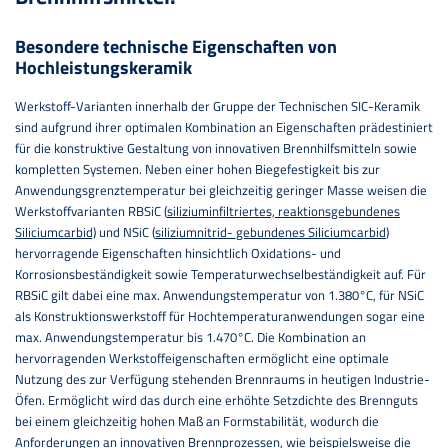
Besondere technische Eigenschaften von
Hochleistungskeramik
Werkstoff-Varianten innerhalb der Gruppe der Technischen SIC-Keramik
sind aufgrund ihrer optimalen Kombination an Eigenschaften prädestiniert
für die konstruktive Gestaltung von innovativen Brennhilfsmitteln sowie
kompletten Systemen. Neben einer hohen Biegefestigkeit bis zur
Anwendungsgrenztemperatur bei gleichzeitig geringer Masse weisen die
Werkstoffvarianten RBSiC
(
siliziuminfiltriertes, reaktionsgebundenes
Siliciumcarbid)
und NSiC
(
siliziumnitrid- gebundenes Siliciumcarbid
)
hervorragende Eigenschaften hinsichtlich Oxidations- und
Korrosionsbeständigkeit sowie Temperaturwechselbeständigkeit auf. Für
RBSiC gilt dabei eine max. Anwendungstemperatur von 1.380°C, für NSiC
als Konstruktionswerkstoff für Hochtemperaturanwendungen sogar eine
max. Anwendungstemperatur bis 1.470°C. Die Kombination an
hervorragenden Werkstoffeigenschaften ermöglicht eine optimale
Nutzung des zur Verfügung stehenden Brennraums in heutigen Industrie-
Öfen. Ermöglicht wird das durch eine erhöhte Setzdichte des Brennguts
bei einem gleichzeitig hohen Maß an Formstabilität, wodurch die
Anforderungen an innovativen Brennprozessen, wie beispielsweise die