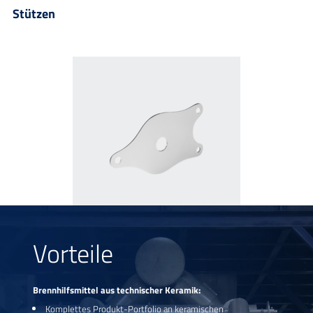
Stützen
Tellerständer
Vorteile
Brennhilfsmittel aus technischer Keramik:
Mehr anzeigen
Komplettes Produkt-Portfolio an keramischen