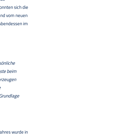
onnten sich die
 und vom neuen
 Abendessen im
sönliche
äste beim
erzeugen
e
 Grundlage
Jahres wurde in