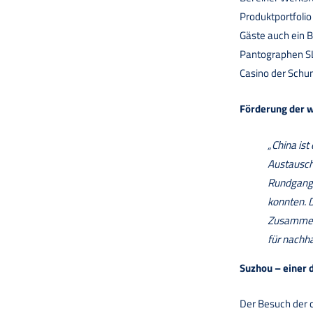
Produktportfolio
Gäste auch ein 
Pantographen S
Casino der Schun
Förderung der 
„China ist
Austausch
Rundgang 
konnten. 
Zusammena
für nachh
Suzhou – einer 
Der Besuch der c