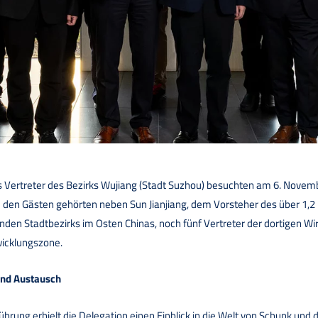
 Vertreter des Bezirks Wujiang (Stadt Suzhou) besuchten am 6. Novem
den Gästen gehörten neben Sun Jianjiang, dem Vorsteher des über 1,2 
den Stadtbezirks im Osten Chinas, noch fünf Vertreter der dortigen Wi
icklungszone.
nd Austausch
ührung erhielt die Delegation einen Einblick in die Welt von Schunk und 