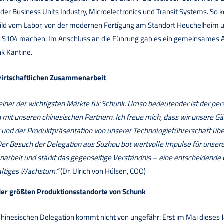
 der Business Units Industry, Microelectronics und Transit Systems. So k
Bild vom Labor, von der modernen Fertigung am Standort Heuchelheim
LS104 machen. Im Anschluss an die Führung gab es ein gemeinsames
k Kantine.
wirtschaftlichen Zusammenarbeit
 einer der wichtigsten Märkte für Schunk. Umso bedeutender ist der per
 mit unseren chinesischen Partnern. Ich freue mich, dass wir unsere G
und der Produktpräsentation von unserer Technologieführerschaft üb
Der Besuch der Delegation aus Suzhou bot wertvolle Impulse für unser
rbeit und stärkt das gegenseitige Verständnis – eine entscheidende
altiges Wachstum.“
(Dr. Ulrich von Hülsen, COO)
der größten Produktionsstandorte von Schunk
hinesischen Delegation kommt nicht von ungefähr: Erst im Mai dieses 