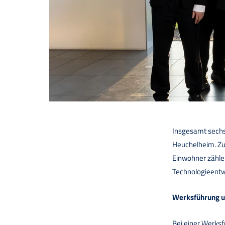
Insgesamt sechs
Heuchelheim. Zu 
Einwohner zählen
Technologieentw
Werksführung u
Bei einer Werksf